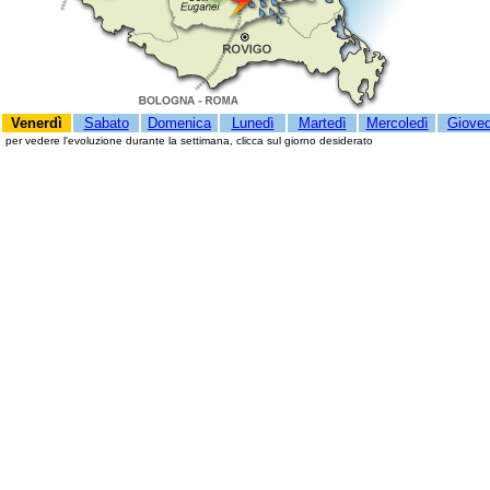
Venerdì
Sabato
Domenica
Lunedì
Martedì
Mercoledì
Gioved
per vedere l'evoluzione durante la settimana, clicca sul giorno desiderato