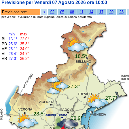
Previsione per Venerdì 07 Agosto 2026 ore 10:00
<
Previsione ore:
02
05
08
11
14
17
20
23
per vedere l'evoluzione durante il giorno, clicca sull'orario desiderato
min
max
BL
16.1°
22.0°
PD
25.6°
35.8°
VE
26.1°
34.0°
VI
26.4°
34.7°
18.5°
VR
27.0°
36.3°
27.3°
27.7°
28.5°
26.9°